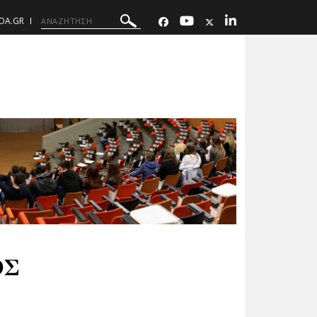
OA.GR
ΟΣ