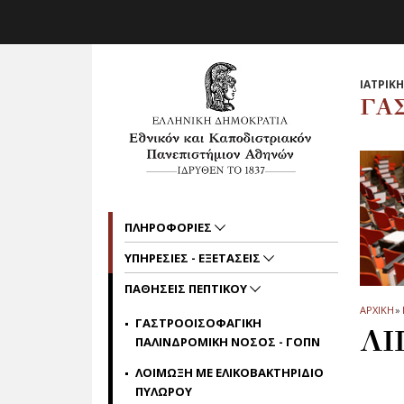
Skip to main navigation
Skip to main content
Skip to page footer
ΙΑΤΡΙΚ
ΓΑ
ΠΛΗΡΟΦΟΡΙΕΣ
ΥΠΗΡΕΣΙΕΣ - ΕΞΕΤΑΣΕΙΣ
ΠΑΘΗΣΕΙΣ ΠΕΠΤΙΚΟΥ
ΑΡΧΙΚΗ
»
ΓΑΣΤΡΟΟΙΣΟΦΑΓΙΚΗ
ΛΙ
ΠΑΛΙΝΔΡΟΜΙΚΗ ΝΟΣΟΣ - ΓΟΠΝ
ΛΟΙΜΩΞΗ ΜΕ ΕΛΙΚΟΒΑΚΤΗΡΙΔΙΟ
ΠΥΛΩΡΟΥ